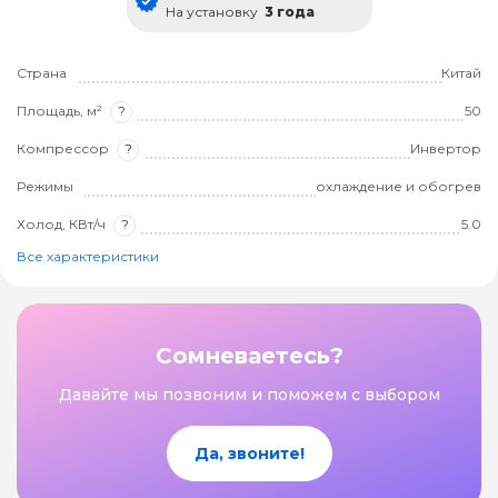
На установку
3 года
Страна
Китай
Площадь, м²
?
50
Компрессор
?
Инвертор
Режимы
охлаждение и обогрев
Холод, КВт/ч
?
5.0
Все характеристики
Сомневаетесь?
Давайте мы позвоним и поможем с выбором
Да, звоните!