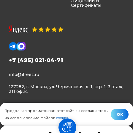
Лицензии и
Сертификаты
+7 (495) 021-04-71
info@ifreez.ru
127282, г. Москва, ул. Чермянская, д. 1, стр. 1, 3 этаж,
311 офис
Политика конфиденциальности
Продолжая просматривать этот сайт, вы соглашаетесь
Политика использования Cookies
ОК
на использование файлов
cookies
.
© Ifreez - продажа и установка климатической техники,
связь
2015–2026 г.