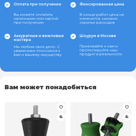
Оплата при получении
Фиксированная цена
Вы можете оплатить
В конце работ цена не
наличными или картой
изменится, никаких
при получении
скрытых расходов
Аккуратные и вежливые
Шоурум в Москве
мастера
Приезжайте к нам и
Мы любим свое дело. С
протестируйте наш
уважением относимся к
продукт в реальности
вам и вашему имуществу
Вам может понадобиться