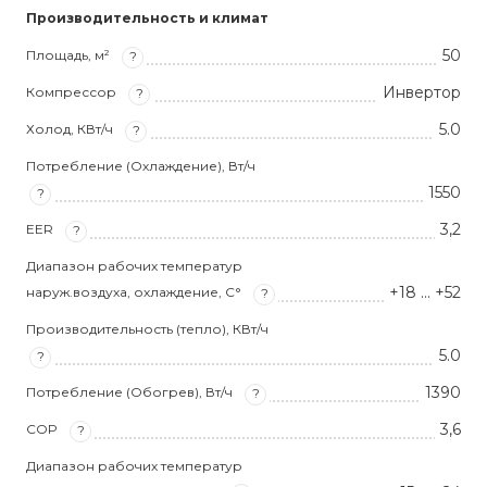
Производительность и климат
50
Площадь, м²
?
Инвертор
Компрессор
?
5.0
Холод, КВт/ч
?
Потребление (Охлаждение), Вт/ч
1550
?
3,2
EER
?
Диапазон рабочих температур
+18 … +52
наруж.воздуха, охлаждение, С°
?
Производительность (тепло), КВт/ч
5.0
?
1390
Потребление (Обогрев), Вт/ч
?
3,6
COP
?
Диапазон рабочих температур