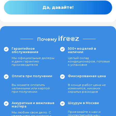
Да, давайте!
Почему
Гарантийное
500+ моделей в
обслуживание
наличии
Мы официальные дилеры
Целый склад
и даем гарантию
кондиционеров, готовых
производителя
к установке
Оплата при получении
Фиксированная цена
Вы можете оплатить
В конце работ цена не
наличными или картой
изменится, никаких
при получении
скрытых расходов
Аккуратные и вежливые
Шоурум в Москве
мастера
Приезжайте к нам и
Мы любим свое дело. С
протестируйте наш
уважением относимся к