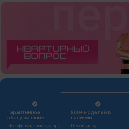
Гарантийное
500+ моделей в
обслуживание
наличии
Мы официальные дилеры
Целый склад