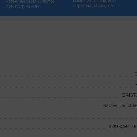
изменится, никаких
наличными или картой
скрытых расходов
при получении
B
BRIST
Настенная спл
охлаждение 