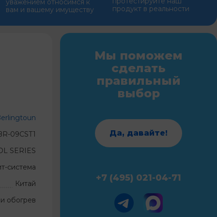
протестируйте наш
уважением относимся к
продукт в реальности
вам и вашему имуществу
Мы поможем
сделать
правильный
выбор
erlingtoun
Да, давайте!
BR-09CST1
OL SERIES
ит-система
+7 (495) 021-04-71
Китай
и обогрев