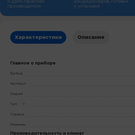
и даем гарантию
кондиционеров, готовых
производителя
к установке
Характеристики
Описание
Главное о приборе
Бренд
Артикул
Серия
Тип
?
Страна
Режимы
Производительность и климат