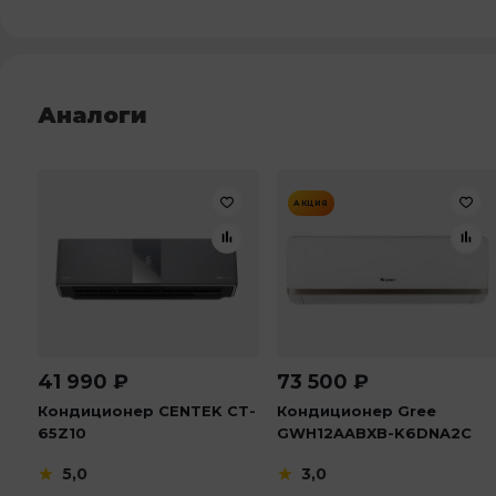
Аналоги
АКЦИЯ
41 990
₽
73 500
₽
Кондиционер CENTEK CT-
Кондиционер Gree
65Z10
GWH12AABXB-K6DNA2C
5,0
3,0