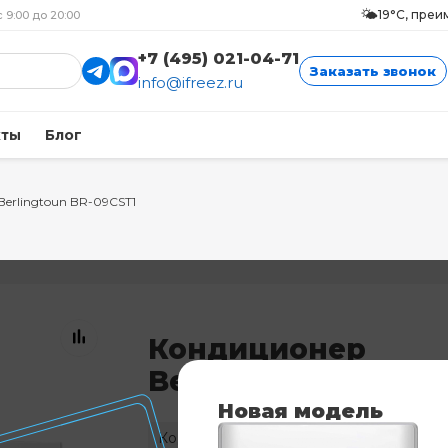
🌤️
19°C, пре
с 9:00 до 20:00
+7 (495) 021-04-71
Заказать звонок
info@ifreez.ru
кты
Блог
Berlingtoun BR-09CST1
Кондиционер
Berlingtoun BR-09C
Новая модель
Код: 6423
Нет в наличии