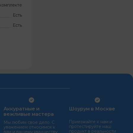
комплекте
Есть
Есть
Аккуратные и
Шоурум в Москве
вежливые мастера
Приезжайте к нам и
Мы любим свое дело. С
протестируйте наш
уважением относимся к
продукт в реальности
вам и вашему имуществу