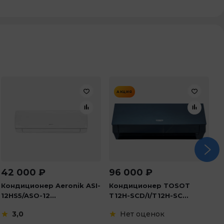
АКЦИЯ
42 000
₽
96 000
₽
2
Кондиционер Aeronik ASI-
Кондиционер TOSOT
К
12HS5/ASO-12...
T12H-SCD/I/T12H-SC...
R
3,0
Нет оценок