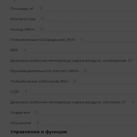
Площадь, м²
?
Компрессор
?
Холод, КВт/ч
?
Потребление (Охлаждение), Вт/ч
?
EER
?
Диапазон рабочих температур наруж.воздуха, охлаждение, С°
Производительность (тепло), КВт/ч
?
Потребление (Обогрев), Вт/ч
?
COP
?
Диапазон рабочих температур наруж.воздуха, обогрев, С°
?
Хладагент
?
Осушение
?
Управление и функции