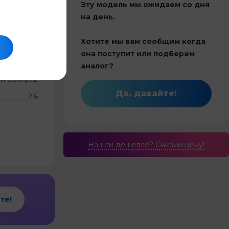
Эту модель мы ожидаем со дня
на день.
Китай
Хотите мы вам сообщим когда
30
она поступит или подберем
 инвертор
аналог?
и обогрев
Да, давайте!
2.6
Нашли дешевле? Cнизим цену!
те!