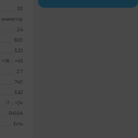
30
 инвертор
2.6
820
3,22
+18 … +43
2.7
740
3,62
-7 … +24
R410A
Есть