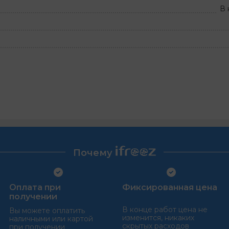
В 
Почему
Оплата при
Фиксированная цена
получении
В конце работ цена не
Вы можете оплатить
изменится, никаких
наличными или картой
скрытых расходов
при получении