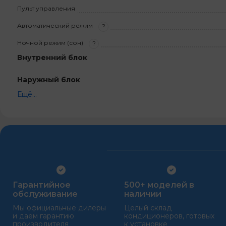
Пульт управления
Автоматический режим
?
Ночной режим (сон)
?
Внутренний блок
Наружный блок
Ещё...
Гарантийное
500+ моделей в
обслуживание
наличии
Мы официальные дилеры
Целый склад
и даем гарантию
кондиционеров, готовых
производителя
к установке