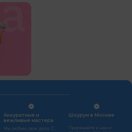
Аккуратные и
Шоурум в Москве
вежливые мастера
Приезжайте к нам и
Мы любим свое дело. С