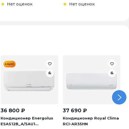
Нет оценок
Нет оценок
АКЦИЯ
36 800
₽
37 690
₽
5
Кондиционер Energolux
Кондиционер Royal Clima
К
ESAS12B_A/SAU1...
RCI-AR35HN
AS