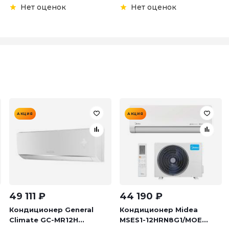
Нет оценок
Нет оценок
АКЦИЯ
АКЦИЯ
49 111
₽
44 190
₽
Кондиционер General
Кондиционер Midea
Climate GC-MR12H...
MSES1-12HRN8G1/MOE...