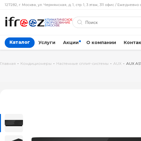
127282, г. Москва, ул. Чермянская, д. 1, стр. 1, 3 этаж, 311 офис / Ежедневно 
КЛИМАТИЧЕСКОЕ
ОБОРУДОВАНИЕ
В МОСКВЕ
Каталог
Услуги
Акции
О компании
Конта
Главная
-
Кондиционеры
-
Настенные сплит-системы
-
AUX
-
AUX ASW