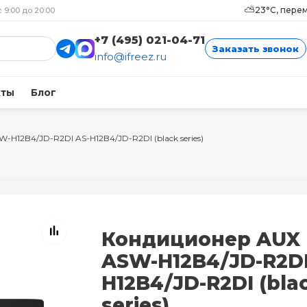
⛅
23°C, пере
с 9:00 до 20:00
+7 (495) 021-04-71
Заказать звонок
info@ifreez.ru
кты
Блог
-H12B4/JD-R2DI AS-H12B4/JD-R2DI (black series)
Кондиционер AUX
ASW-H12B4/JD-R2DI
H12B4/JD-R2DI (bla
series)