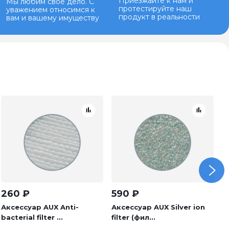
Приезжайте к нам и
Мы любим свое дело. С
протестируйте наш
уважением относимся к
продукт в реальности
вам и вашему имуществу
260
₽
590
₽
5
Аксессуар AUX Anti-
Аксессуар AUX Silver ion
А
bacterial filter ...
filter (фил...
(