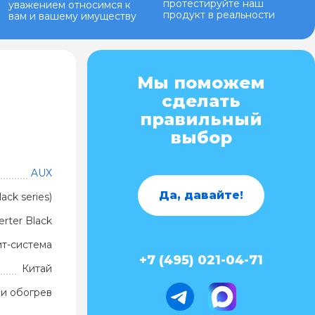
протестируйте наш
уважением относимся к
продукт в реальности
вам и вашему имуществу
Мы поможем
сделать
правильный
выбор
AUX
Да, давайте!
ck series)
erter Black
ит-система
+7 (495) 021-04-71
Китай
и обогрев