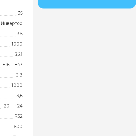
35
Инвертор
3.5
1000
3,21
+16 … +47
3.8
1000
3,6
-20 … +24
R32
500