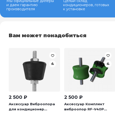
Мы официальные дилеры
Целый склад
и даем гарантию
кондиционеров, готовых
производителя
к установке
Вам может понадобиться
2 500
₽
2 500
₽
Аксессуар Виброопора
Аксессуар Комплект
для кондиционер...
виброопор RF-V40P...