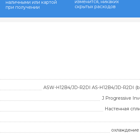
изменится, никаких
наличными или картой
скрытых расходов
при получении
ASW-H12B4/JD-R2DI AS-H12B4/JD-R2DI (bla
J Progressive Inv
Настенная спл
охлаждение 