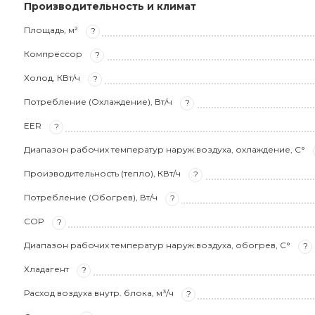
Производительность и климат
Площадь, м²
?
Компрессор
?
Холод, КВт/ч
?
Потребление (Охлаждение), Вт/ч
?
EER
?
Диапазон рабочих температур наруж.воздуха, охлаждение, С°
Производительность (тепло), КВт/ч
?
Потребление (Обогрев), Вт/ч
?
COP
?
Диапазон рабочих температур наруж.воздуха, обогрев, С°
?
Хладагент
?
Расход воздуха внутр. блока, м³/ч
?