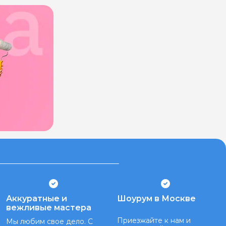
Аккуратные и
Шоурум в Москве
вежливые мастера
Приезжайте к нам и
Мы любим свое дело. С