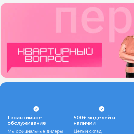
Гарантийное
500+ моделей в
обслуживание
наличии
Мы официальные дилеры
Целый склад