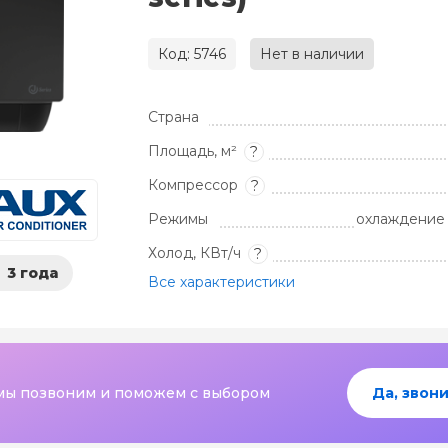
Код: 5746
Нет в наличии
Страна
Площадь, м²
?
Компрессор
?
Режимы
охлаждение 
Холод, КВт/ч
?
3 года
Все характеристики
мы позвоним и поможем с выбором
Да, звони