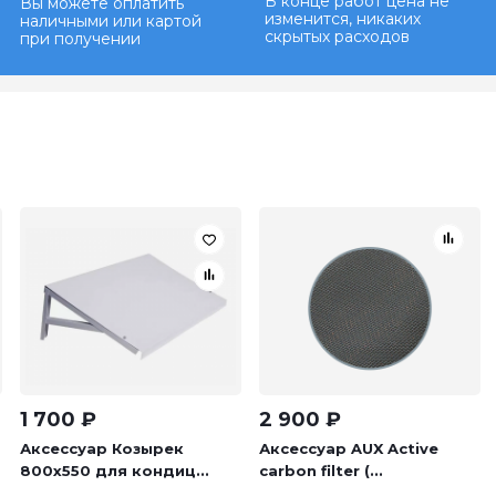
В конце работ цена не
Вы можете оплатить
изменится, никаких
наличными или картой
скрытых расходов
при получении
1 700
₽
2 900
₽
Аксессуар Козырек
Аксессуар AUX Active
800х550 для кондиц...
carbon filter (...