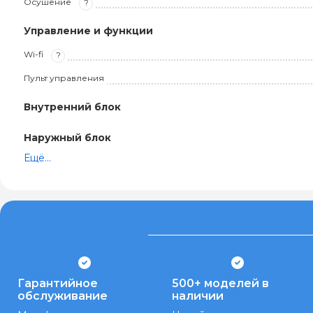
Осушение
?
Управление и функции
Wi-fi
?
Пульт управления
Внутренний блок
Наружный блок
Ещё...
Гарантийное
500+ моделей в
обслуживание
наличии