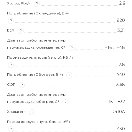
2.6
Холод, КВт/ч
?
Потребление (Охлаждение), Вт/ч
820
?
3,21
EER
?
Диапазон рабочих температур
+16 … +48
наруж.воздуха, охлаждение, С°
?
Производительность (тепло), КВт/ч
2.8
?
740
Потребление (Обогрев), Вт/ч
?
3,68
COP
?
Диапазон рабочих температур
-15 … +32
наруж.воздуха, обогрев, С°
?
R410A
Хладагент
?
Расход воздуха внутр. блока, м³/ч
430
?