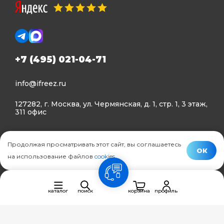
+7 (495) 021-04-71
info@ifreez.ru
127282, г. Москва, ул. Чермянская, д. 1, стр. 1, 3 этаж,
311 офис
Политика конфиденциальности
Продолжая просматривать этот сайт, вы соглашаетесь
Политика использования Cookies
ОК
на использование файлов
cookies
.
© Ifreez - продажа и установка климатической техники,
связь
2015–2026 г.
каталог
поиск
корзина
профиль