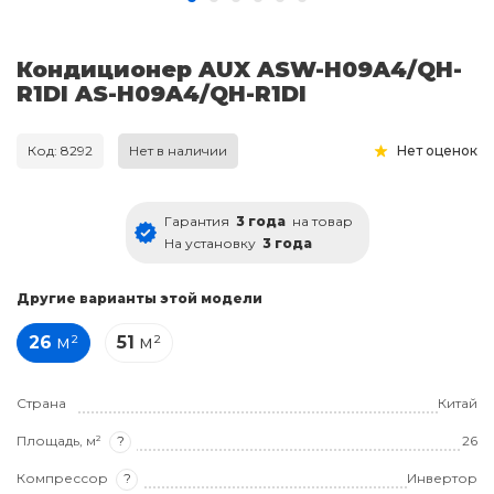
Кондиционер AUX ASW-H09A4/QH-
R1DI AS-H09A4/QH-R1DI
Код: 8292
Нет в наличии
Нет оценок
Гарантия
3 года
на товар
На установку
3 года
Другие варианты этой модели
26
м²
51
м²
Страна
Китай
Площадь, м²
?
26
Компрессор
?
Инвертор