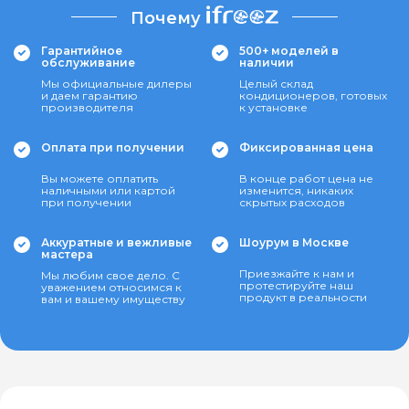
Почему
Гарантийное
500+ моделей в
обслуживание
наличии
Мы официальные дилеры
Целый склад
и даем гарантию
кондиционеров, готовых
производителя
к установке
Оплата при получении
Фиксированная цена
Вы можете оплатить
В конце работ цена не
наличными или картой
изменится, никаких
при получении
скрытых расходов
Аккуратные и вежливые
Шоурум в Москве
мастера
Приезжайте к нам и
Мы любим свое дело. С
протестируйте наш
уважением относимся к
продукт в реальности
вам и вашему имуществу