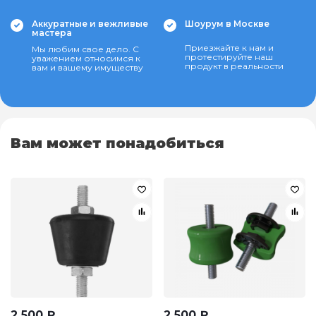
Аккуратные и вежливые
Шоурум в Москве
мастера
Приезжайте к нам и
Мы любим свое дело. С
протестируйте наш
уважением относимся к
продукт в реальности
вам и вашему имуществу
Вам может понадобиться
2 500
₽
2 500
₽