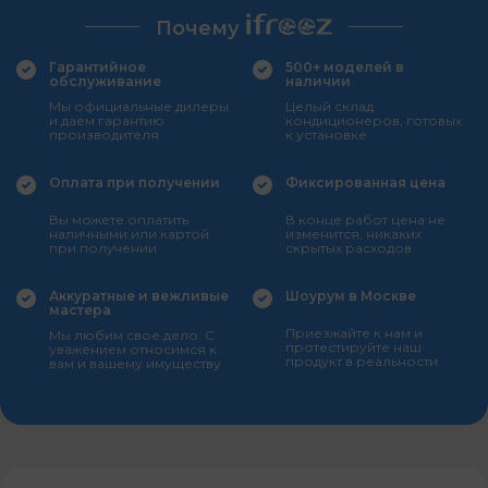
Почему
Гарантийное
500+ моделей в
обслуживание
наличии
Мы официальные дилеры
Целый склад
и даем гарантию
кондиционеров, готовых
производителя
к установке
Оплата при получении
Фиксированная цена
Вы можете оплатить
В конце работ цена не
наличными или картой
изменится, никаких
при получении
скрытых расходов
Аккуратные и вежливые
Шоурум в Москве
мастера
Приезжайте к нам и
Мы любим свое дело. С
протестируйте наш
уважением относимся к
продукт в реальности
вам и вашему имуществу