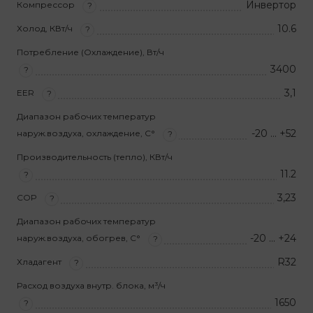
Инвертор
Компрессор
?
10.6
Холод, КВт/ч
?
Потребление (Охлаждение), Вт/ч
3400
?
3,1
EER
?
Диапазон рабочих температур
-20 … +52
наруж.воздуха, охлаждение, С°
?
Производительность (тепло), КВт/ч
11.2
?
3,23
COP
?
Диапазон рабочих температур
-20 … +24
наруж.воздуха, обогрев, С°
?
R32
Хладагент
?
Расход воздуха внутр. блока, м³/ч
1650
?