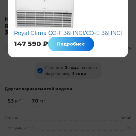
Напольно-потолочный полупром
Royal Clima CO-F 36HNBI/CO-E
36HNBI
Royal Clima CO-F 36HNCI/CO-E 36HNCI
147 590 ₽
Подробнее
Код: 8095
Нет в наличии
Нет оценок
Гарантия
3 года
на товар
На установку
3 года
Другие варианты этой модели
53
м²
70
м²
Страна
Китай
Площадь, м²
?
106