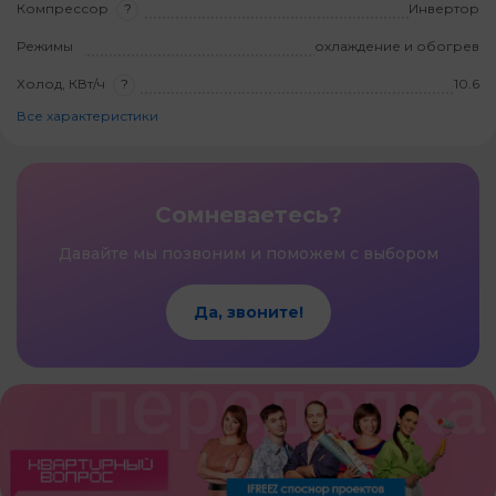
Компрессор
?
Инвертор
Режимы
охлаждение и обогрев
Холод, КВт/ч
?
10.6
Все характеристики
Сомневаетесь?
Давайте мы позвоним и поможем с выбором
Да, звоните!