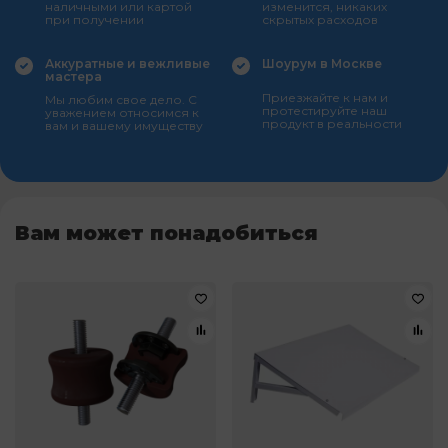
наличными или картой
изменится, никаких
при получении
скрытых расходов
Аккуратные и вежливые
Шоурум в Москве
мастера
Приезжайте к нам и
Мы любим свое дело. С
протестируйте наш
уважением относимся к
продукт в реальности
вам и вашему имуществу
Вам может понадобиться