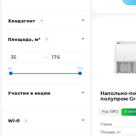
Хладагент
?
Площадь, м²
?
35
176
Участие в акции
Напольно-п
полупром Gr
Код: 10872
В нал
Wi-fi
?
Страна
Площадь, м²