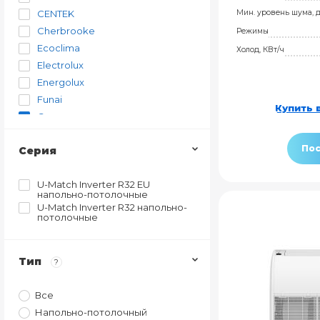
CENTEK
Мин. уровень шума, 
Cherbrooke
Режимы
Ecoclima
Холод, КВт/ч
Electrolux
Energolux
Funai
Купить в
Gree
Hisense
Пос
Серия
Kentatsu
Midea
U-Match Inverter R32 EU
Royal Clima
напольно-потолочные
TCL
U-Match Inverter R32 напольно-
потолочные
Тип
?
Все
Напольно-потолочный