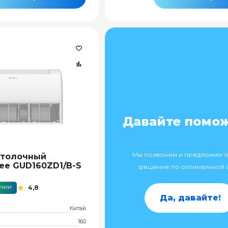
Давайте помо
Мы позвоним и предложим 
отолочный
ee GUD160ZD1/B-S
решение по оптимальной 
ичии
4,8
Да, давайте!
Китай
160