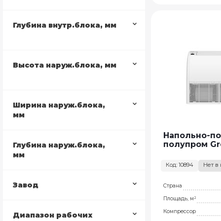
Глубина внутр.блока, мм
Высота наруж.блока, мм
Ширина наруж.блока,
мм
Напольно-п
полупром Gr
Глубина наруж.блока,
мм
Код: 10894
Нет в
Завод
Страна
Площадь, м²
Компрессор
Диапазон рабочих