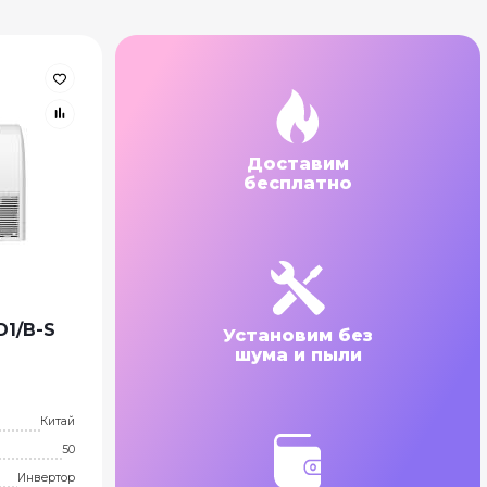
Доставим
бесплатно
1/B-S
Установим без
шума и пыли
Китай
50
Инвертор