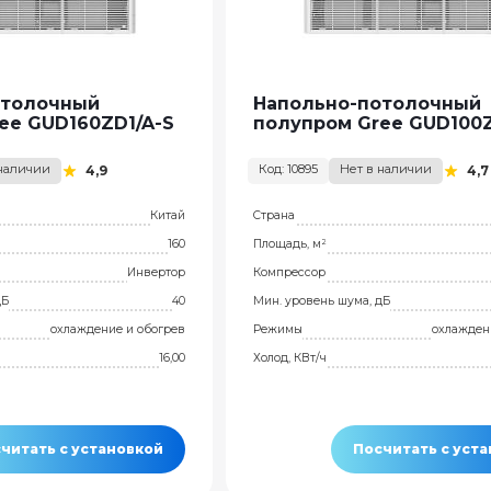
отолочный
Напольно-потолочный
ee GUD160ZD1/A-S
полупром Gree GUD100Z
 наличии
Код: 10895
Нет в наличии
4,9
4,7
Китай
Страна
160
Площадь, м²
Инвертор
Компрессор
дБ
40
Мин. уровень шума, дБ
охлаждение и обогрев
Режимы
охлажден
16,00
Холод, КВт/ч
читать с установкой
Посчитать с уст