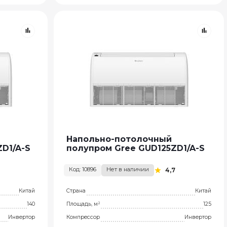
Напольно-потолочный
D1/A-S
полупром Gree GUD125ZD1/A-S
Код: 10896
Нет в наличии
4,7
Китай
Страна
Китай
140
Площадь, м²
125
Инвертор
Компрессор
Инвертор