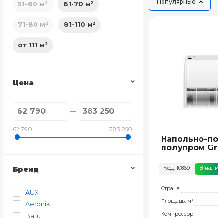
Популярные
51-60 м²
61-70 м²
71-80 м²
81-110 м²
от 111 м²
Цена
62 790
383 250
Напольно-п
полупром Gr
Код: 10869
В нал
Бренд
Страна
AUX
Площадь, м²
Aeronik
Компрессор
Ballu