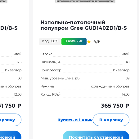
Напольно-потолочный
D1/B-S
полупром Gree GUD140ZD1/B-S
Код: 10871
В наличии
4,9
Китай
Страна
Китай
125
Площадь, м²
140
Инвертор
Компрессор
Инвертор
38
Мин. уровень шума, дБ
39
ие и обогрев
Режимы
охлаждение и обогрев
12,50
Холод, КВт/ч
14,00
51 750 ₽
365 750 ₽
орзину
Купить в 1 клик
В корзину
ановкой
Посчитать с установкой