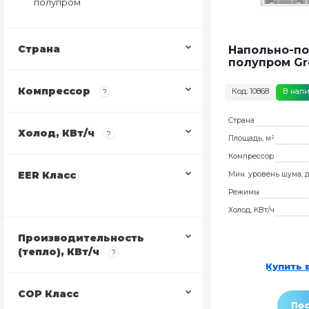
полупром
Страна
Напольно-п
полупром Gr
Компрессор
Код: 10868
В нал
?
Страна
Холод, КВт/ч
?
Площадь, м²
Компрессор
EER Класс
Мин. уровень шума, 
Режимы
Холод, КВт/ч
Производительность
(тепло), КВт/ч
?
Купить в
COP Класс
Пос