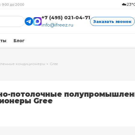
☁️
23°C
с 9:00 до 20:00
+7 (495) 021-04-71
Заказать звонок
info@ifreez.ru
кты
Блог
ленные кондиционеры
-
Gree
но-потолочные полупромышле
ионеры Gree