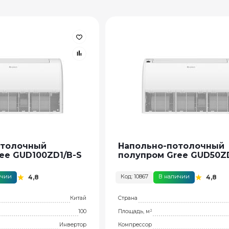
отолочный
Напольно-потолочный
ee GUD100ZD1/B-S
полупром Gree GUD50ZD
ичии
Код: 10867
В наличии
4,8
4,8
Китай
Страна
100
Площадь, м²
Инвертор
Компрессор