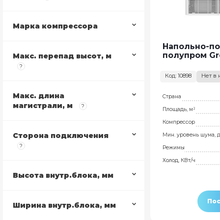
Марка компрессора
Напольно-п
полупром Gr
Макс. перепад высот, м
?
Код: 10898
Нет в
Макс. длина
Страна
магистрали, м
?
Площадь, м²
Компрессор
Сторона подключения
Мин. уровень шума, 
?
Режимы
Холод, КВт/ч
Высота внутр.блока, мм
Пос
Ширина внутр.блока, мм