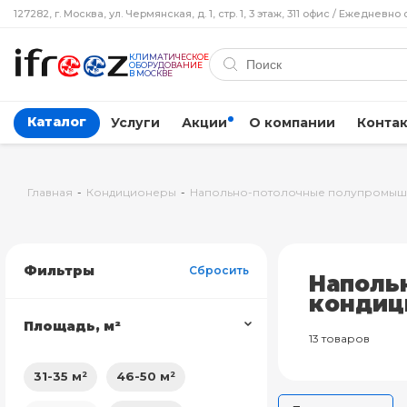
127282, г. Москва, ул. Чермянская, д. 1, стр. 1, 3 этаж, 311 офис / Ежедневно 
КЛИМАТИЧЕСКОЕ
ОБОРУДОВАНИЕ
В МОСКВЕ
Каталог
Услуги
Акции
О компании
Конта
Главная
-
Кондиционеры
-
Напольно-потолочные полупромыш
Фильтры
Сбросить
Наполь
кондиц
Площадь, м²
13 товаров
31-35 м²
46-50 м²