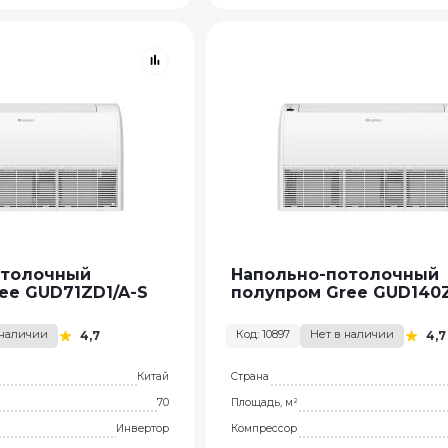
отолочный
Напольно-потолочный
ee GUD71ZD1/A-S
полупром Gree GUD140Z
 наличии
Код: 10897
Нет в наличии
4,7
4,7
Китай
Страна
70
Площадь, м²
Инвертор
Компрессор