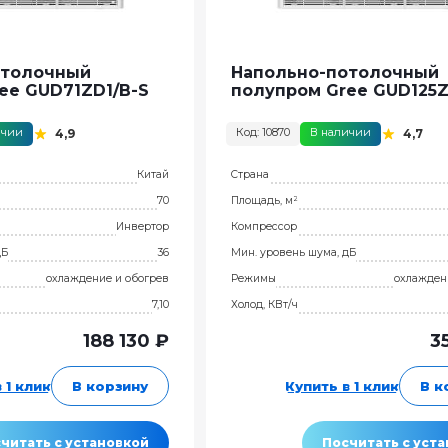
отолочный
Напольно-потолочный
ee GUD71ZD1/B-S
полупром Gree GUD125Z
ичии
Код: 10870
В наличии
4,9
4,7
Китай
Страна
70
Площадь, м²
Инвертор
Компрессор
дБ
36
Мин. уровень шума, дБ
охлаждение и обогрев
Режимы
охлажден
7,10
Холод, КВт/ч
188 130 ₽
3
 1 клик
В корзину
Купить в 1 клик
В к
читать с установкой
Посчитать с уст