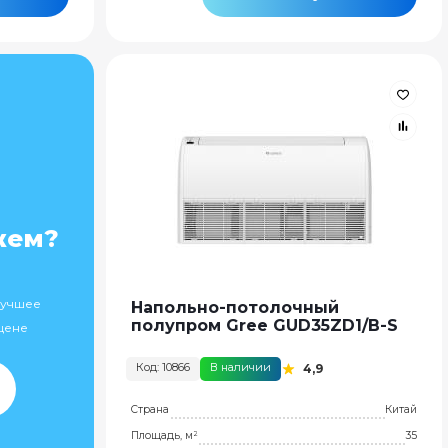
жем?
лучшее
Напольно-потолочный
полупром Gree GUD35ZD1/B-S
цене
Код: 10866
В наличии
4,9
Страна
Китай
Площадь, м²
35