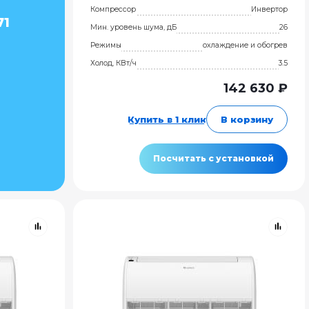
Компрессор
Инвертор
71
Мин. уровень шума, дБ
26
Режимы
охлаждение и обогрев
Холод, КВт/ч
3.5
142 630 ₽
Купить в 1 клик
В корзину
Посчитать с установкой