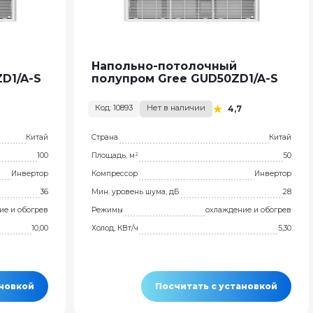
Напольно-потолочный
D1/A-S
полупром Gree GUD50ZD1/A-S
Код: 10893
Нет в наличии
4,7
Китай
Страна
Китай
100
Площадь, м²
50
Инвертор
Компрессор
Инвертор
36
Мин. уровень шума, дБ
28
ие и обогрев
Режимы
охлаждение и обогрев
10,00
Холод, КВт/ч
5,30
ановкой
Посчитать с установкой