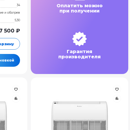
Оплатить можно
34
при получении
ие и обогрев
5,30
7 500 ₽
орзину
Гарантия
производителя
ановкой