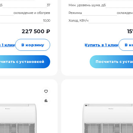
дБ
37
Мин. уровень шума, дБ
охлаждение и обогрев
Режимы
охлажден
10,00
Холод, КВт/ч
227 500 ₽
15
 1 клик
В корзину
Купить в 1 клик
В к
читать с установкой
Посчитать с уст