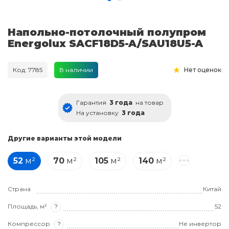
Напольно-потолочный полупром
Energolux SACF18D5-A/SAU18U5-A
Код: 7785
В наличии
Нет оценок
Гарантия
3 года
на товар
На установку
3 года
Другие варианты этой модели
52
м²
70
м²
105
м²
140
м²
Страна
Китай
Площадь, м²
?
52
Компрессор
?
Не инвертор