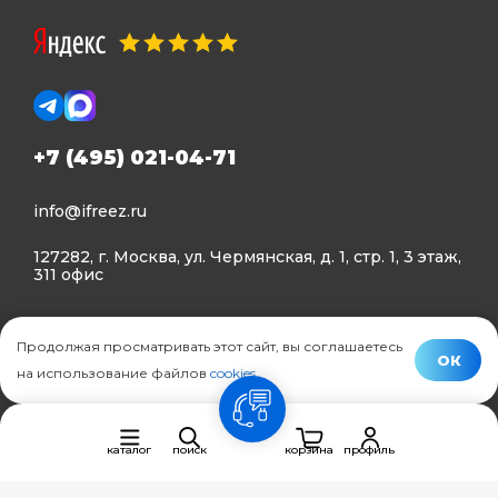
+7 (495) 021-04-71
info@ifreez.ru
127282, г. Москва, ул. Чермянская, д. 1, стр. 1, 3 этаж,
311 офис
Политика конфиденциальности
Продолжая просматривать этот сайт, вы соглашаетесь
Политика использования Cookies
ОК
на использование файлов
cookies
.
© Ifreez - продажа и установка климатической техники,
связь
2015–2026 г.
каталог
поиск
корзина
профиль