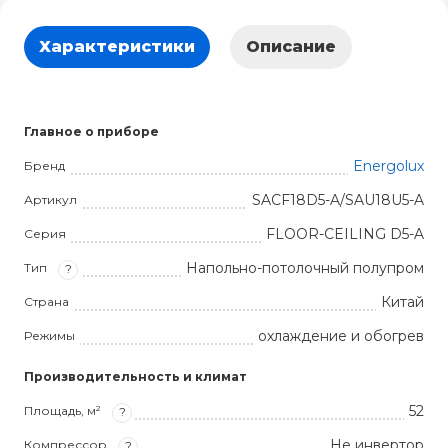
Характеристики
Описание
Главное о приборе
Energolux
Бренд
SACF18D5-A/SAU18U5-A
Артикул
FLOOR-CEILING D5-A
Серия
Напольно-потолочный полупром
Тип
?
Китай
Страна
охлаждение и обогрев
Режимы
Производительность и климат
52
Площадь, м²
?
Не инвертор
Компрессор
?