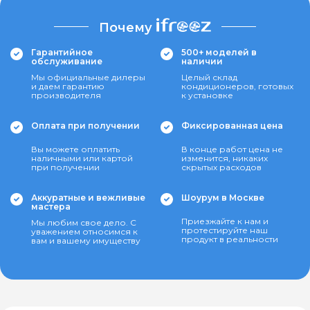
Почему
Гарантийное
500+ моделей в
обслуживание
наличии
Мы официальные дилеры
Целый склад
и даем гарантию
кондиционеров, готовых
производителя
к установке
Оплата при получении
Фиксированная цена
Вы можете оплатить
В конце работ цена не
наличными или картой
изменится, никаких
при получении
скрытых расходов
Аккуратные и вежливые
Шоурум в Москве
мастера
Приезжайте к нам и
Мы любим свое дело. С
протестируйте наш
уважением относимся к
продукт в реальности
вам и вашему имуществу