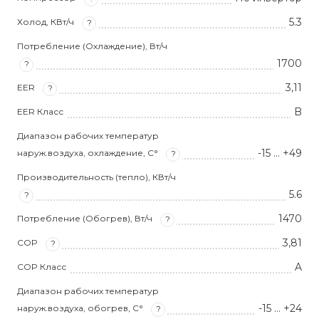
5.3
Холод, КВт/ч
?
Потребление (Охлаждение), Вт/ч
1700
?
3,11
EER
?
B
EER Класс
Диапазон рабочих температур
-15 … +49
наруж.воздуха, охлаждение, С°
?
Производительность (тепло), КВт/ч
5.6
?
1470
Потребление (Обогрев), Вт/ч
?
3,81
COP
?
A
COP Класс
Диапазон рабочих температур
-15 … +24
наруж.воздуха, обогрев, С°
?