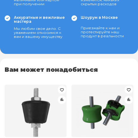
при получении
скрытых расходов
Аккуратные и вежливые
Шоурум в Москве
мастера
Приезжайте к нам и
Мы любим свое дело. С
протестируйте наш
уважением относимся к
продукт в реальности
вам и вашему имуществу
Вам может понадобиться