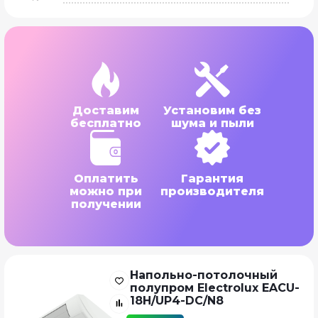
Доставим
Установим без
бесплатно
шума и пыли
Оплатить
Гарантия
можно при
производителя
получении
Напольно-потолочный
полупром Electrolux EACU-
18H/UP4-DC/N8