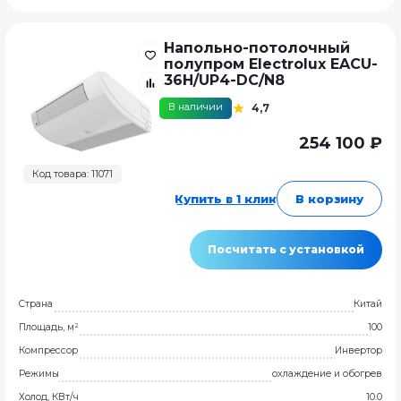
Напольно-потолочный
полупром Electrolux EACU-
36H/UP4-DC/N8
В наличии
4,7
254 100 ₽
Код товара: 11071
Купить в 1 клик
В корзину
Посчитать с установкой
Страна
Китай
Площадь, м²
100
Компрессор
Инвертор
Режимы
охлаждение и обогрев
Холод, КВт/ч
10.0