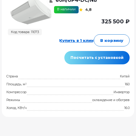
60H/UP4-DC/N8
В наличии
4,8
325 500 ₽
Код товара: 11073
Купить в 1 клик
В корзину
Посчитать с установкой
Страна
Китай
Площадь, м²
160
Компрессор
Инвертор
Режимы
охлаждение и обогрев
Холод, КВт/ч
16.0