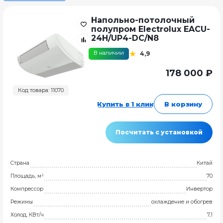
Напольно-потолочный
полупром Electrolux EACU-
24H/UP4-DC/N8
В наличии
4,9
178 000 ₽
Код товара: 11070
Купить в 1 клик
В корзину
Посчитать с установкой
Страна
Китай
Площадь, м²
70
Компрессор
Инвертор
Режимы
охлаждение и обогрев
Холод, КВт/ч
7,1