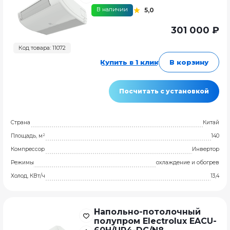
В наличии
5,0
301 000 ₽
Код товара: 11072
Купить в 1 клик
В корзину
Посчитать с установкой
Страна
Китай
Площадь, м²
140
Компрессор
Инвертор
Режимы
охлаждение и обогрев
Холод, КВт/ч
13,4
Напольно-потолочный
полупром Electrolux EACU-