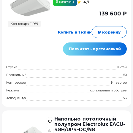
В наличии
4,7
139 600 ₽
Код товара: 11069
Купить в 1 клик
В корзину
Посчитать с установкой
Страна
Китай
Площадь, м²
50
Компрессор
Инвертор
Режимы
охлаждение и обогрев
Холод, КВт/ч
5,3
Напольно-потолочный
полупром Electrolux EACU-
48H/UP4-DC/N8