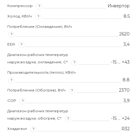
Инвертор
Компрессор
?
8.5
Холод, КВт/ч
?
Потребление (Охлаждение), Вт/ч
2620
?
3,4
EER
?
Диапазон рабочих температур
-15 … +43
наруж.воздуха, охлаждение, С°
?
Производительность (тепло), КВт/ч
8.8
?
2370
Потребление (Обогрев), Вт/ч
?
3,9
COP
?
Диапазон рабочих температур
-15 … +24
наруж.воздуха, обогрев, С°
?
R32
Хладагент
?