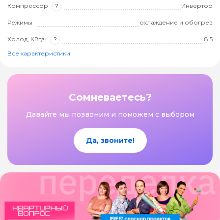
Компрессор
?
Инвертор
Режимы
охлаждение и обогрев
Холод, КВт/ч
?
8.5
Все характеристики
Сомневаетесь?
Давайте мы позвоним и поможем с выбором
Да, звоните!