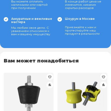
Вы можете оплатить
В конце работ цена не
наличными или картой
изменится, никаких
при получении
скрытых расходов
Аккуратные и вежливые
Шоурум в Москве
мастера
Приезжайте к нам и
Мы любим свое дело. С
протестируйте наш
уважением относимся к
продукт в реальности
вам и вашему имуществу
Вам может понадобиться