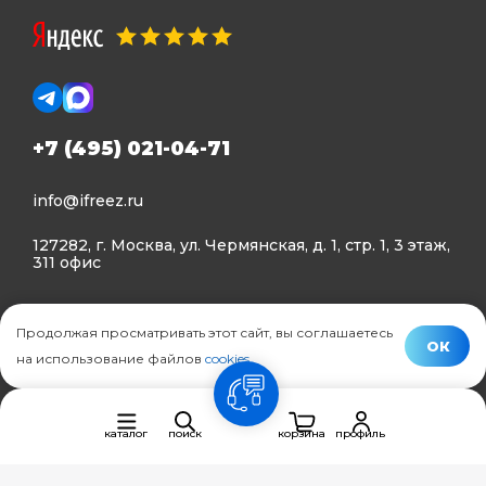
+7 (495) 021-04-71
info@ifreez.ru
127282, г. Москва, ул. Чермянская, д. 1, стр. 1, 3 этаж,
311 офис
Политика конфиденциальности
Продолжая просматривать этот сайт, вы соглашаетесь
Политика использования Cookies
ОК
на использование файлов
cookies
.
© Ifreez - продажа и установка климатической техники,
связь
2015–2026 г.
каталог
поиск
корзина
профиль