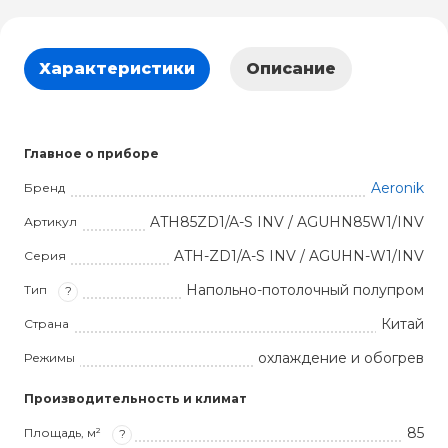
Характеристики
Описание
Главное о приборе
Aeronik
Бренд
ATH85ZD1/A-S INV / AGUHN85W1/INV
Артикул
ATH-ZD1/A-S INV / AGUHN-W1/INV
Серия
Напольно-потолочный полупром
Тип
?
Китай
Страна
охлаждение и обогрев
Режимы
Производительность и климат
85
Площадь, м²
?