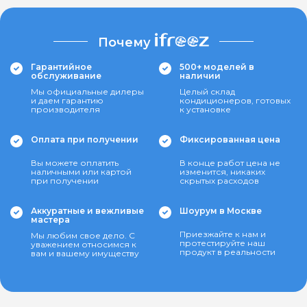
Почему
Гарантийное
500+ моделей в
обслуживание
наличии
Мы официальные дилеры
Целый склад
и даем гарантию
кондиционеров, готовых
производителя
к установке
Оплата при получении
Фиксированная цена
Вы можете оплатить
В конце работ цена не
наличными или картой
изменится, никаких
при получении
скрытых расходов
Аккуратные и вежливые
Шоурум в Москве
мастера
Приезжайте к нам и
Мы любим свое дело. С
протестируйте наш
уважением относимся к
продукт в реальности
вам и вашему имуществу