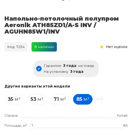
Напольно-потолочный полупром
Aeronik ATH85ZD1/A-S INV /
AGUHN85W1/INV
Код: 7234
В наличии
Нет оценок
Гарантия
3 года
на товар
На установку
3 года
Другие варианты этой модели
35
м²
53
м²
71
м²
85
м²
Страна
Китай
Площадь, м²
?
85