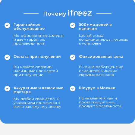
Почему
Гарантийное
500+ моделей в
обслуживание
наличии
Мы официальные дилеры
Целый склад
и даем гарантию
кондиционеров, готовых
производителя
к установке
Оплата при получении
Фиксированная цена
Вы можете оплатить
В конце работ цена не
наличными или картой
изменится, никаких
при получении
скрытых расходов
Аккуратные и вежливые
Шоурум в Москве
мастера
Приезжайте к нам и
Мы любим свое дело. С
протестируйте наш
уважением относимся к
продукт в реальности
вам и вашему имуществу