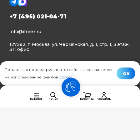
+7 (495) 021-04-71
info@ifreez.ru
127282, г. Москва, ул. Чермянская, д. 1, стр. 1, 3 этаж,
311 офис
Политика конфиденциальности
Продолжая просматривать этот сайт, вы соглашаетесь
Политика использования Cookies
ОК
на использование файлов
cookies
.
© Ifreez - продажа и установка климатической техники,
связь
2015–2026 г.
каталог
поиск
корзина
профиль