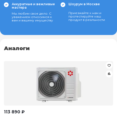
Аккуратные и вежливые
Шоурум в Москве
мастера
Приезжайте к нам и
Мы любим свое дело. С
протестируйте наш
уважением относимся к
продукт в реальности
вам и вашему имуществу
Аналоги
113 890
₽