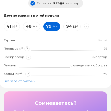
Гарантия
3 года
на товар
Другие варианты этой модели
41
м²
48
м²
79
м²
94
м²
Страна
Китай
Площадь, м²
?
79
Компрессор
?
Инвертор
Режимы
охлаждение и обогрев
Холод, КВт/ч
?
7.9
Все характеристики
Сомневаетесь?