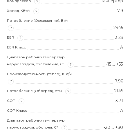
Инвертор
Компрессор
?
7.9
Холод, КВт/ч
?
Потребление (Охлаждение), Вт/ч
2445
?
3.23
EER
?
A
EER Класс
Диапазон рабочих температур
-15 … +53
наруж.воздуха, охлаждение, С°
?
Производительность (тепло), КВт/ч
7.96
?
2145
Потребление (Обогрев), Вт/ч
?
3.71
COP
?
A
COP Класс
Диапазон рабочих температур
-20 … +30
наруж.воздуха, обогрев, С°
?