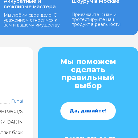
Аккуратные и
Шоурум в Москве
вежливые мастера
Приезжайте к нам и
Мы любим свое дело. С
протестируйте наш
уважением относимся к
продукт в реальности
вам и вашему имуществу
Мы поможем
сделать
правильный
выбор
Funai
Да, давайте!
0HP.W01/S
И DAIJIN
сплит блок