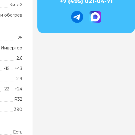
+7 (495) 021-04-71
Китай
и обогрев
25
Инвертор
2.6
-15 … +43
2.9
-22 … +24
R32
390
Есть