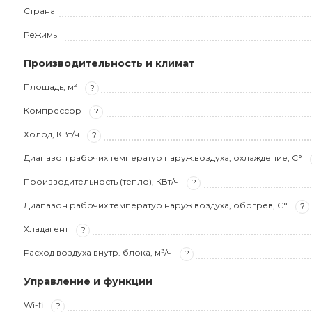
Страна
Режимы
Производительность и климат
Площадь, м²
?
Компрессор
?
Холод, КВт/ч
?
Диапазон рабочих температур наруж.воздуха, охлаждение, С°
Производительность (тепло), КВт/ч
?
Диапазон рабочих температур наруж.воздуха, обогрев, С°
?
Хладагент
?
Расход воздуха внутр. блока, м³/ч
?
Управление и функции
Wi-fi
?