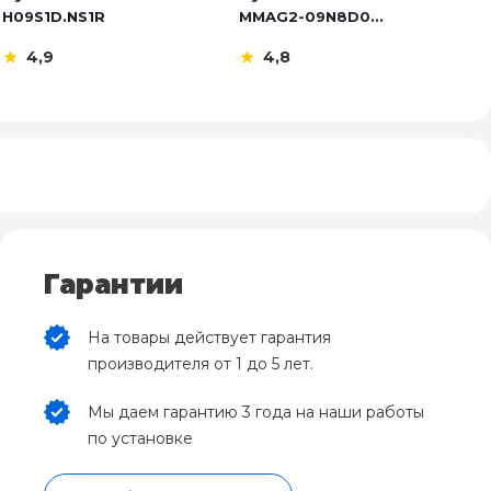
H09S1D.NS1R
MMAG2-09N8D0...
El
4,9
4,8
Гарантии
На товары действует гарантия
производителя от 1 до 5 лет.
Мы даем гарантию 3 года на наши работы
по установке