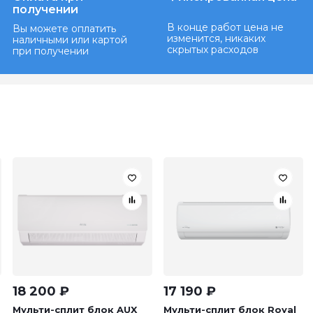
получении
В конце работ цена не
Вы можете оплатить
изменится, никаких
наличными или картой
скрытых расходов
при получении
18 200
₽
17 190
₽
Мульти-сплит блок AUX
Мульти-сплит блок Royal