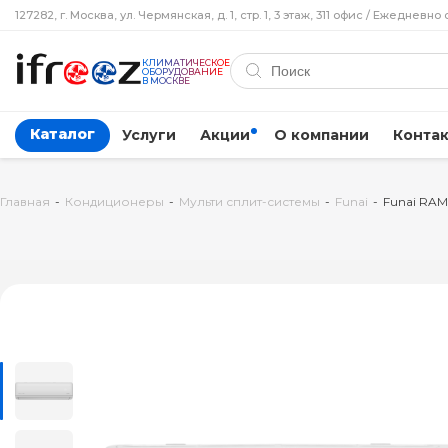
127282, г. Москва, ул. Чермянская, д. 1, стр. 1, 3 этаж, 311 офис / Ежедневно 
КЛИМАТИЧЕСКОЕ
ОБОРУДОВАНИЕ
В МОСКВЕ
Каталог
Услуги
Акции
О компании
Конта
Главная
-
Кондиционеры
-
Мульти сплит-системы
-
Funai
-
Funai RAM