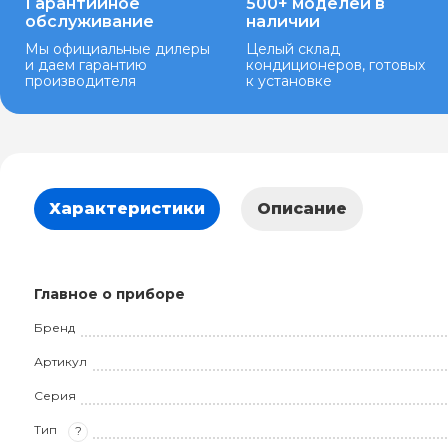
Гарантийное
500+ моделей в
обслуживание
наличии
Мы официальные дилеры
Целый склад
и даем гарантию
кондиционеров, готовых
производителя
к установке
Характеристики
Описание
Главное о приборе
Бренд
Артикул
Серия
Тип
?