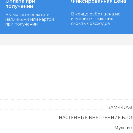
Оплата при
Фиксированная цена
получении
В конце работ цена не
Вы можете оплатить
изменится, никаких
наличными или картой
скрытых расходов
при получении
RAM-I-DA3
НАСТЕННЫЕ ВНУТРЕННИЕ БЛОК
Мульти-