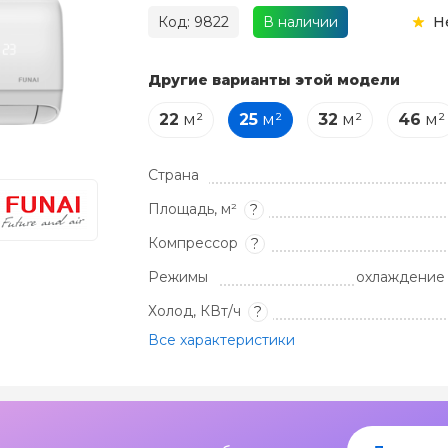
Код: 9822
В наличии
Н
Другие варианты этой модели
22
м²
25
м²
32
м²
46
м²
Страна
Площадь, м²
?
Компрессор
?
Режимы
охлаждение 
Холод, КВт/ч
?
Все характеристики