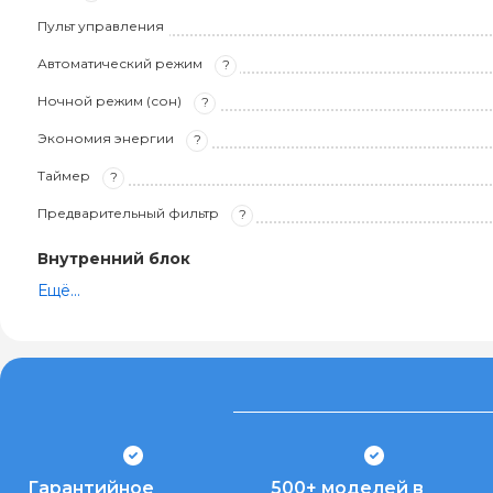
Пульт управления
Автоматический режим
?
Ночной режим (сон)
?
Экономия энергии
?
Таймер
?
Предварительный фильтр
?
Внутренний блок
Ещё...
Гарантийное
500+ моделей в