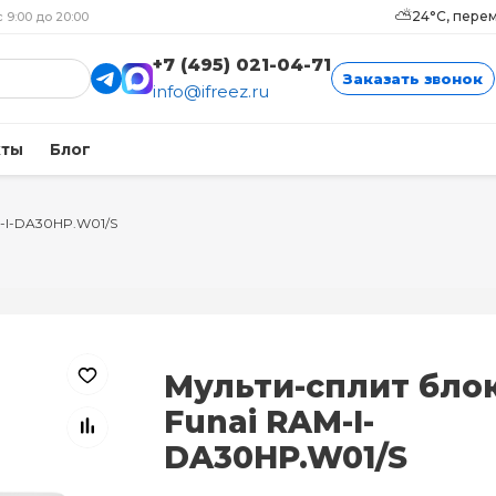
⛅
24°C, пере
с 9:00 до 20:00
+7 (495) 021-04-71
Заказать звонок
info@ifreez.ru
кты
Блог
-I-DA30HP.W01/S
Мульти-сплит бло
Funai RAM-I-
DA30HP.W01/S