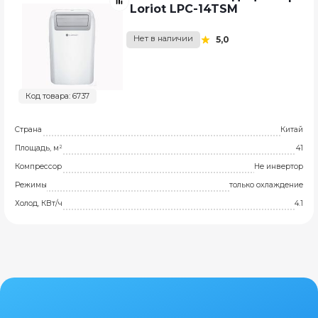
Loriot LPC-14TSM
Нет в наличии
5,0
Код товара: 6737
Страна
Китай
Площадь, м²
41
Компрессор
Не инвертор
Режимы
только охлаждение
Холод, КВт/ч
4.1