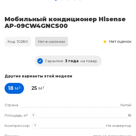
Мобильный кондиционер Hisense
AP-09CW4GNCS00
Код: 10280
Нет в наличии
Нет оценок
Гарантия
3 года
на товар
Другие варианты этой модели
18
м²
25
м²
Страна
Китай
Площадь, м²
?
18
Компрессор
?
Не инвертор
Режимы
только охлаждение