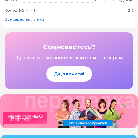
Холод, КВт/ч
?
2.6
Все характеристики
Сомневаетесь?
Давайте мы позвоним и поможем с выбором
Да, звоните!