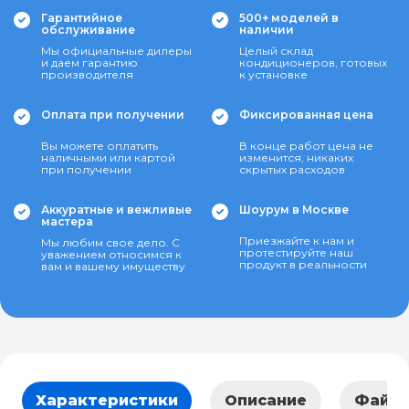
Гарантийное
500+ моделей в
обслуживание
наличии
Мы официальные дилеры
Целый склад
и даем гарантию
кондиционеров, готовых
производителя
к установке
Оплата при получении
Фиксированная цена
Вы можете оплатить
В конце работ цена не
наличными или картой
изменится, никаких
при получении
скрытых расходов
Аккуратные и вежливые
Шоурум в Москве
мастера
Приезжайте к нам и
Мы любим свое дело. С
протестируйте наш
уважением относимся к
продукт в реальности
вам и вашему имуществу
Характеристики
Описание
Файл