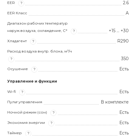
2.6
EER
?
A
EER Класс
Диапазон рабочих температур
+15 … +30
наруж.воздуха, охлаждение, С°
?
R290
Хладагент
?
Расход воздуха внутр. блока, м³/ч
350
?
Есть
Осушение
?
Управление и функции
Есть
Wi-fi
?
В комплекте
Пульт управления
Есть
Ночной режим (сон)
?
Есть
Экономия энергии
?
Есть
Таймер
?