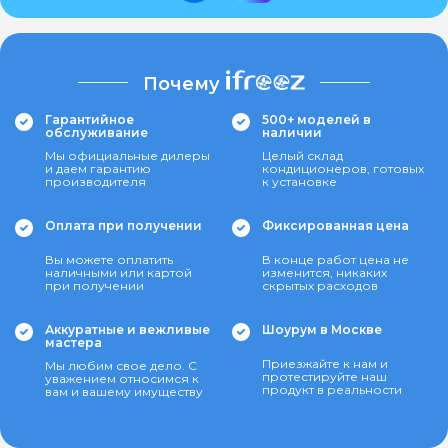
Почему
Гарантийное
500+ моделей в
обслуживание
наличии
Мы официальные дилеры
Целый склад
и даем гарантию
кондиционеров, готовых
производителя
к установке
Оплата при получении
Фиксированная цена
Вы можете оплатить
В конце работ цена не
наличными или картой
изменится, никаких
при получении
скрытых расходов
Аккуратные и вежливые
Шоурум в Москве
мастера
Приезжайте к нам и
Мы любим свое дело. С
протестируйте наш
уважением относимся к
продукт в реальности
вам и вашему имуществу