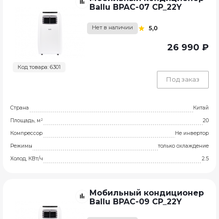
Ballu BPAC-07 СP_22Y
Нет в наличии
5,0
26 990 ₽
Код товара: 6301
Под заказ
Страна
Китай
Площадь, м²
20
Компрессор
Не инвертор
Режимы
только охлаждение
Холод, КВт/ч
2.5
Мобильный кондиционер
Ballu BPAC-09 СP_22Y