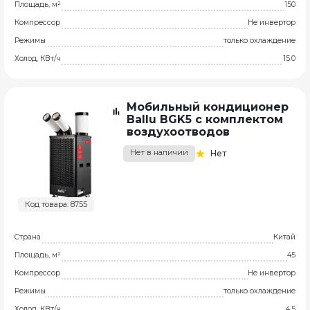
Площадь, м²
150
Компрессор
Не инвертор
Режимы
только охлаждение
Холод, КВт/ч
15.0
Мобильный кондиционер
Ballu BGK5 с комплектом
воздухоотводов
Нет в наличии
Нет
Код товара: 8755
Страна
Китай
Площадь, м²
45
Компрессор
Не инвертор
Режимы
только охлаждение
Холод, КВт/ч
4.5