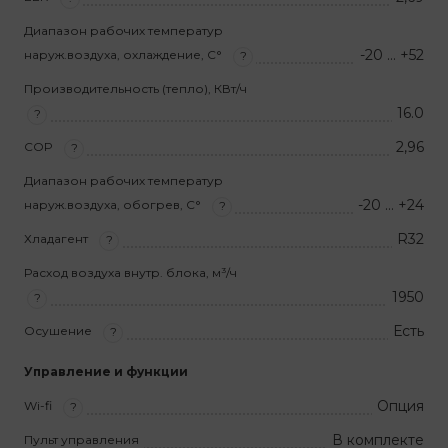
Диапазон рабочих температур
-20 … +52
наруж.воздуха, охлаждение, С°
?
Производительность (тепло), КВт/ч
16.0
?
2,96
COP
?
Диапазон рабочих температур
-20 … +24
наруж.воздуха, обогрев, С°
?
R32
Хладагент
?
Расход воздуха внутр. блока, м³/ч
1950
?
Есть
Осушение
?
Управление и функции
Опция
Wi-fi
?
В комплекте
Пульт управления