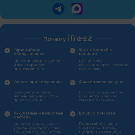
Почему
Гарантийное
500+ моделей в
обслуживание
наличии
Мы официальные дилеры
Целый склад
и даем гарантию
кондиционеров, готовых
производителя
к установке
Оплата при получении
Фиксированная цена
Вы можете оплатить
В конце работ цена не
наличными или картой
изменится, никаких
при получении
скрытых расходов
Аккуратные и вежливые
Шоурум в Москве
мастера
Приезжайте к нам и
Мы любим свое дело. С
протестируйте наш
уважением относимся к
продукт в реальности
вам и вашему имуществу