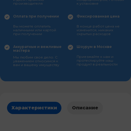
производителя
к установке
Оплата при получении
Фиксированная цена
Вы можете оплатить
В конце работ цена не
наличными или картой
изменится, никаких
при получении
скрытых расходов
Аккуратные и вежливые
Шоурум в Москве
мастера
Приезжайте к нам и
Мы любим свое дело. С
протестируйте наш
уважением относимся к
продукт в реальности
вам и вашему имуществу
Характеристики
Описание