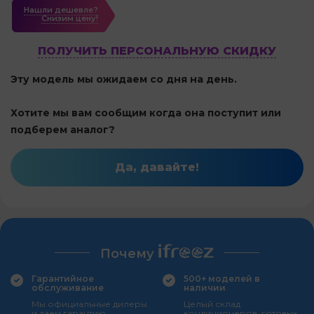
Нашли дешевле?
Cнизим цену!
ПОЛУЧИТЬ ПЕРСОНАЛЬНУЮ СКИДКУ
Эту модель мы ожидаем со дня на день.
Хотите мы вам сообщим когда она поступит или
подберем аналог?
Да, давайте!
Почему
Гарантийное
500+ моделей в
обслуживание
наличии
Мы официальные дилеры
Целый склад
и даем гарантию
кондиционеров, готовых