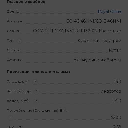
Главное о приборе
Royal Clima
Бренд
CO-4C 48HNI/CO-E 48HNI
Артикул
COMPETENZA INVERTER 2022 Кассетные
Серия
Кассетный полупром
Тип
?
Китай
Страна
охлаждение и обогрев
Режимы
Производительность и климат
140
Площадь, м²
?
Инвертор
Компрессор
?
14.0
Холод, КВт/ч
?
Потребление (Охлаждение), Вт/ч
5200
?
2,69
EER
?