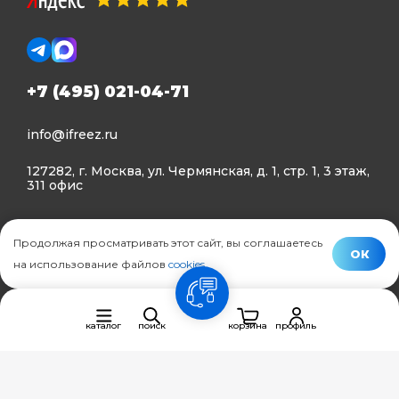
+7 (495) 021-04-71
info@ifreez.ru
127282, г. Москва, ул. Чермянская, д. 1, стр. 1, 3 этаж,
311 офис
Политика конфиденциальности
Продолжая просматривать этот сайт, вы соглашаетесь
Политика использования Cookies
ОК
на использование файлов
cookies
.
© Ifreez - продажа и установка климатической техники,
связь
2015–2026 г.
каталог
поиск
корзина
профиль