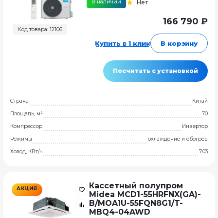
В наличии
Нет
166 790 ₽
Код товара: 12106
Купить в 1 клик
В корзину
Посчитать с установкой
Страна
Китай
Площадь, м²
70
Компрессор
Инвертор
Режимы
охлаждение и обогрев
Холод, КВт/ч
7.03
Кассетный полупром
АКЦИЯ
Midea MCD1-55HRFNX(GA)-
B/MOA1U-55FQN8G1/T-
MBQ4-04AWD