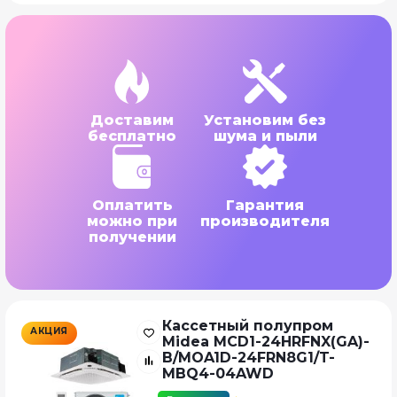
Доставим
Установим без
бесплатно
шума и пыли
Оплатить
Гарантия
можно при
производителя
получении
Кассетный полупром
АКЦИЯ
Midea MCD1-24HRFNX(GA)-
B/MOA1D-24FRN8G1/T-
MBQ4-04AWD