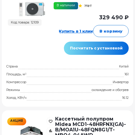
В наличии
Нет
329 490 ₽
Код товара: 12109
Купить в 1 клик
В корзину
Посчитать с установкой
Страна
Китай
Площадь, м²
161
Компрессор
Инвертор
Режимы
охлаждение и обогрев
Холод, КВт/ч
16.12
Кассетный полупром
АКЦИЯ
Midea MCD1-48HRFNX(GA)-
B/MOA1U-48FQN8G1/T-