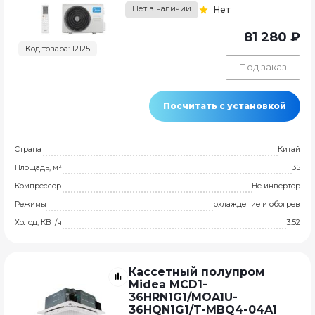
Нет в наличии
Нет
81 280 ₽
Код товара: 12125
Под заказ
Посчитать с установкой
Страна
Китай
Площадь, м²
35
Компрессор
Не инвертор
Режимы
охлаждение и обогрев
Холод, КВт/ч
3.52
Кассетный полупром
Midea MCD1-
36HRN1G1/MOA1U-
36HQN1G1/T-MBQ4-04A1