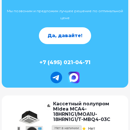
Мы позвоним и предложим лучшее решение по оптимальной
цене
Да, давайте!
+7 (495) 021-04-71
Кассетный полупром
Midea MCA4-
18HRN1G1/MOA1U-
18HRN1G1/T-MBQ4-03C
Нет в наличии
Нет