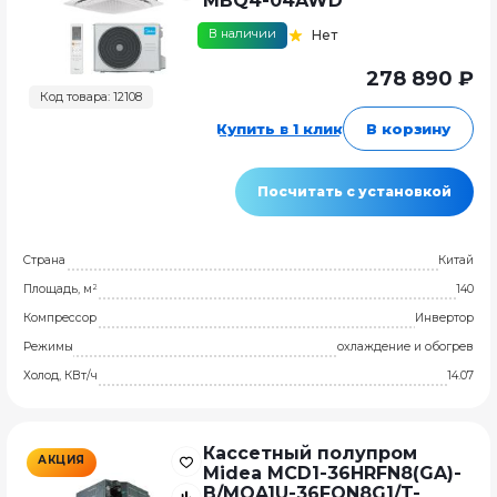
MBQ4-04AWD
В наличии
Нет
278 890 ₽
Код товара: 12108
Купить в 1 клик
В корзину
Посчитать с установкой
Страна
Китай
Площадь, м²
140
Компрессор
Инвертор
Режимы
охлаждение и обогрев
Холод, КВт/ч
14.07
Кассетный полупром
АКЦИЯ
Midea MCD1-36HRFN8(GA)-
B/MOA1U-36FQN8G1/T-