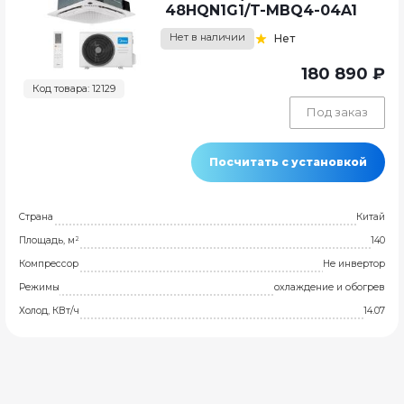
48HQN1G1/T-MBQ4-04A1
Нет в наличии
Нет
180 890 ₽
Код товара: 12129
Под заказ
Посчитать с установкой
Страна
Китай
Площадь, м²
140
Компрессор
Не инвертор
Режимы
охлаждение и обогрев
Холод, КВт/ч
14.07