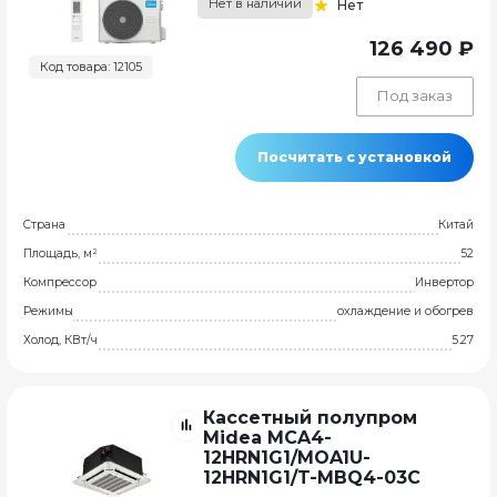
Нет в наличии
Нет
126 490 ₽
Код товара: 12105
Под заказ
Посчитать с установкой
Страна
Китай
Площадь, м²
52
Компрессор
Инвертор
Режимы
охлаждение и обогрев
Холод, КВт/ч
5.27
Кассетный полупром
Midea MCA4-
12HRN1G1/MOA1U-
12HRN1G1/T-MBQ4-03C