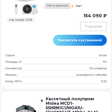
Нет в наличии
Нет
154 090 ₽
Код товара: 12128
Под заказ
Посчитать с установкой
Страна
Китай
Площадь, м²
105
Компрессор
Не инвертор
Режимы
охлаждение и обогрев
Холод, КВт/ч
10.55
Кассетный полупром
Midea MCD1-
55HRN1G1/MOA1U-