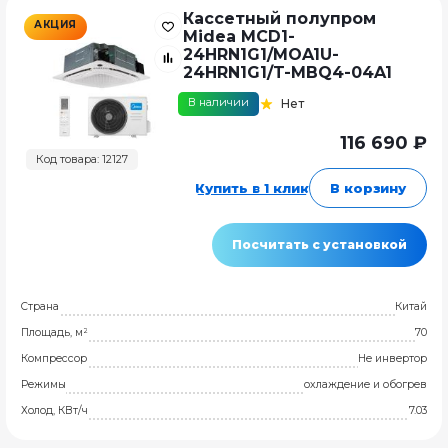
Кассетный полупром
АКЦИЯ
Midea MCD1-
24HRN1G1/MOA1U-
24HRN1G1/T-MBQ4-04A1
В наличии
Нет
116 690 ₽
Код товара: 12127
Купить в 1 клик
В корзину
Посчитать с установкой
Страна
Китай
Площадь, м²
70
Компрессор
Не инвертор
Режимы
охлаждение и обогрев
Холод, КВт/ч
7.03