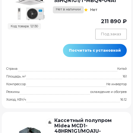
55HQN1G1/T-MBQ4-04A1
Нет в наличии
Нет
211 890 ₽
Код товара: 12130
Под заказ
Посчитать с установкой
Страна
Китай
Площадь, м²
161
Компрессор
Не инвертор
Режимы
охлаждение и обогрев
Холод, КВт/ч
16.12
Кассетный полупром
Midea MCD1-
48HRN1G1/MOA1U-