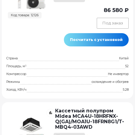
86 580 ₽
Код товара: 12126
Под заказ
Посчитать с установкой
Страна
Китай
Площадь, м²
52
Компрессор
Не инвертор
Режимы
охлаждение и обогрев
Холод, КВт/ч
5.28
Кассетный полупром
Midea MCA4U-18HRFNX-
Q(GA)/MOA1U-18FRN8G1/T-
MBQ4-03AWD