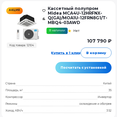
Кассетный полупром
АКЦИЯ
Midea MCA4U-12HRFNX-
Q(GA)/MOA1U-12FRN8G1/T-
MBQ4-03AWD
В наличии
Нет
107 790 ₽
Код товара: 12104
Купить в 1 клик
В корзину
Посчитать с установкой
Страна
Китай
Площадь, м²
35
Компрессор
Инвертор
Режимы
охлаждение и обогрев
Холод, КВт/ч
3.52