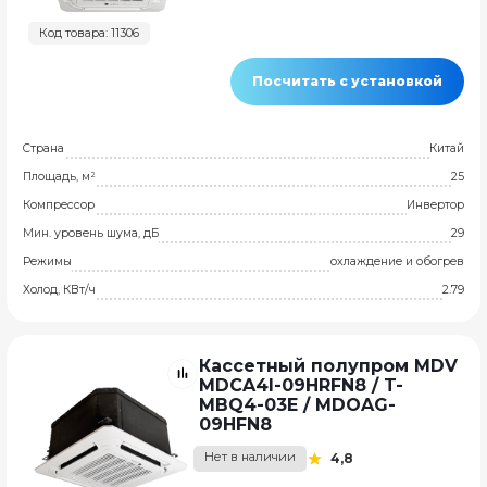
Код товара: 11306
Посчитать с установкой
Страна
Китай
Площадь, м²
25
Компрессор
Инвертор
Мин. уровень шума, дБ
29
Режимы
охлаждение и обогрев
Холод, КВт/ч
2.79
Кассетный полупром MDV
MDCA4I-09HRFN8 / T-
MBQ4-03E / MDOAG-
09HFN8
Нет в наличии
4,8