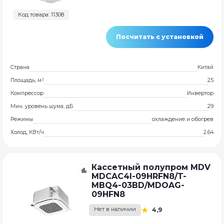
Код товара: 11308
Посчитать с установкой
Страна
Китай
Площадь, м²
25
Компрессор
Инвертор
Мин. уровень шума, дБ
29
Режимы
охлаждение и обогрев
Холод, КВт/ч
2.64
Кассетный полупром MDV
MDCAС4I-09HRFN8/T-
MBQ4-03BD/MDOAG-
09HFN8
Нет в наличии
4,9