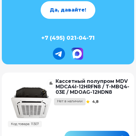
Да, давайте!
+7 (495) 021-04-71
Кассетный полупром MDV
MDCA4I-12HRFN8 / T-MBQ4-
03E / MDOAG-12HDN8
Нет в наличии
4,8
Код товара: 11307