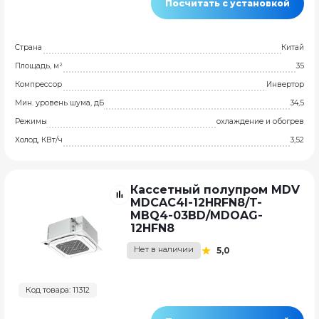
Посчитать с установкой
Страна
Китай
Площадь, м²
35
Компрессор
Инвертор
Мин. уровень шума, дБ
34,5
Режимы
охлаждение и обогрев
Холод, КВт/ч
3,52
Кассетный полупром MDV
MDCAС4I-12HRFN8/T-
MBQ4-03BD/MDOAG-
12HFN8
Нет в наличии
5,0
Код товара: 11312