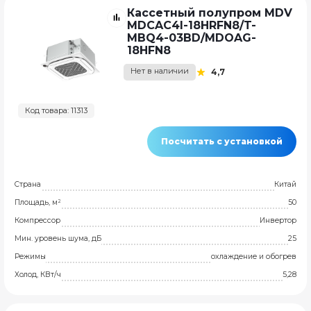
Кассетный полупром MDV
MDCAС4I-18HRFN8/T-
MBQ4-03BD/MDOAG-
18HFN8
Нет в наличии
4,7
Код товара: 11313
Посчитать с установкой
Страна
Китай
Площадь, м²
50
Компрессор
Инвертор
Мин. уровень шума, дБ
25
Режимы
охлаждение и обогрев
Холод, КВт/ч
5,28