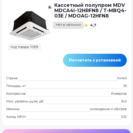
Кассетный полупром MDV
MDCA4I-12HRFN8 / T-MBQ4-
03E / MDOAG-12HFN8
Нет в наличии
4,7
Код товара: 11309
Посчитать с установкой
Страна
Китай
Площадь, м²
35
Компрессор
Инвертор
Мин. уровень шума, дБ
34,5
Режимы
охлаждение и обогрев
Холод, КВт/ч
3,52