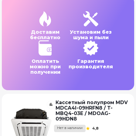
Доставим
Установим без
бесплатно
шума и пыли
Оплатить
Гарантия
можно при
производителя
получении
Кассетный полупром MDV
MDCA4I-09HRFN8 / T-
MBQ4-03E / MDOAG-
09HDN8
Нет в наличии
4,8