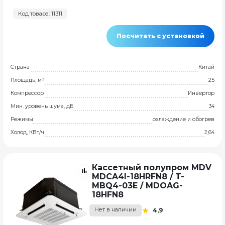
Код товара: 11311
Посчитать с установкой
Страна
Китай
Площадь, м²
25
Компрессор
Инвертор
Мин. уровень шума, дБ
34
Режимы
охлаждение и обогрев
Холод, КВт/ч
2,64
Кассетный полупром MDV
MDCA4I-18HRFN8 / T-
MBQ4-03E / MDOAG-
18HFN8
Нет в наличии
4,9