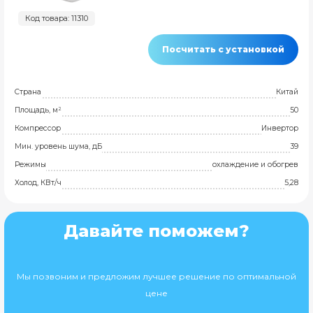
Код товара: 11310
Посчитать с установкой
Страна
Китай
Площадь, м²
50
Компрессор
Инвертор
Мин. уровень шума, дБ
39
Режимы
охлаждение и обогрев
Холод, КВт/ч
5,28
Давайте поможем?
Мы позвоним и предложим лучшее решение по оптимальной
цене