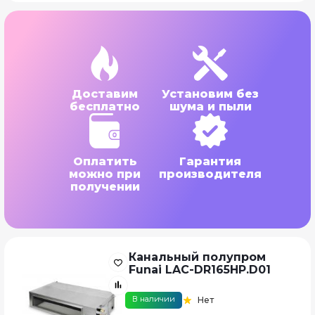
Доставим
Установим без
бесплатно
шума и пыли
Оплатить
Гарантия
можно при
производителя
получении
Канальный полупром
Funai LAC-DR165HP.D01
В наличии
Нет