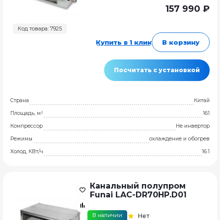
157 990 ₽
Код товара: 7925
Купить в 1 клик
В корзину
Посчитать с установкой
Страна
Китай
Площадь, м²
161
Компрессор
Не инвертор
Режимы
охлаждение и обогрев
Холод, КВт/ч
16.1
Канальный полупром
Funai LAC-DR70HP.D01
В наличии
Нет