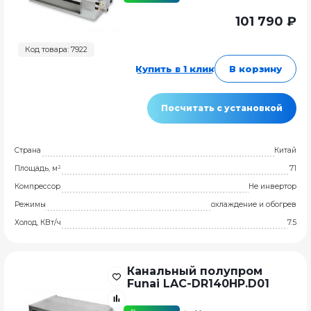
101 790 ₽
Код товара: 7922
Купить в 1 клик
В корзину
Посчитать с установкой
Страна
Китай
Площадь, м²
71
Компрессор
Не инвертор
Режимы
охлаждение и обогрев
Холод, КВт/ч
7.5
Канальный полупром
Funai LAC-DR140HP.D01