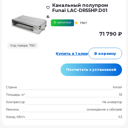
Канальный полупром
Funai LAC-DR55HP.D01
В наличии
Нет
71 790 ₽
Код товара: 7921
Купить в 1 клик
В корзину
Посчитать с установкой
Страна
Китай
Площадь, м²
53
Компрессор
Не инвертор
Режимы
охлаждение и обогрев
Холод, КВт/ч
5.3