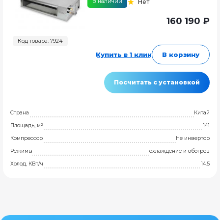
В наличии
Нет
160 190 ₽
Код товара: 7924
Купить в 1 клик
В корзину
Посчитать с установкой
Страна
Китай
Площадь, м²
141
Компрессор
Не инвертор
Режимы
охлаждение и обогрев
Холод, КВт/ч
14.5