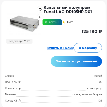
Канальный полупром
Funai LAC-DR105HP.D01
В наличии
Нет
125 190 ₽
Код товара: 7923
Купить в 1 клик
В корзину
Посчитать с установкой
Страна
Китай
Площадь, м²
106
Компрессор
Не инвертор
Режимы
охлаждение и обогрев
Холод, КВт/ч
10.6